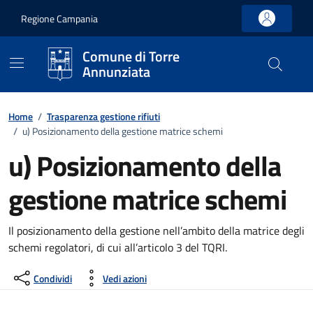
Vai ai contenuti
Vai al footer
Regione Campania
Comune di Torre
Annunziata
Home
/
Trasparenza gestione rifiuti
/
u) Posizionamento della gestione matrice schemi
u) Posizionamento della
gestione matrice schemi
Il posizionamento della gestione nell’ambito della matrice degli
schemi regolatori, di cui all’articolo 3 del TQRI.
Condividi
Vedi azioni