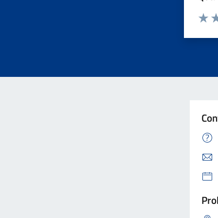
Valuta
Va
Con
Pro