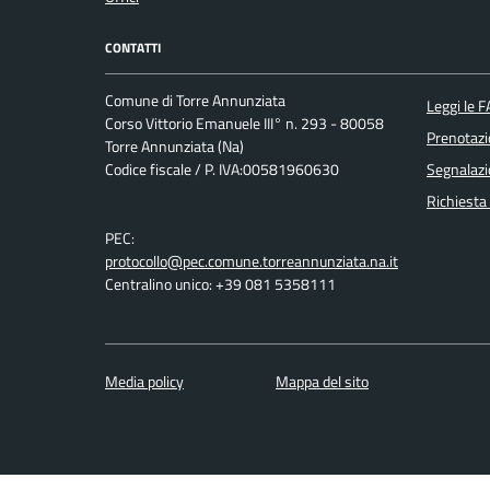
CONTATTI
Comune di Torre Annunziata
Leggi le 
Corso Vittorio Emanuele III° n. 293 - 80058
Prenotaz
Torre Annunziata (Na)
Codice fiscale / P. IVA:00581960630
Segnalazi
Richiesta
PEC:
protocollo@pec.comune.torreannunziata.na.it
Centralino unico: +39 081 5358111
Media policy
Mappa del sito