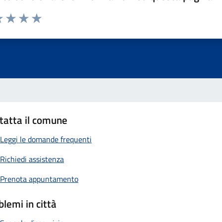
 1 stelle su 5
luta 2 stelle su 5
Valuta 3 stelle su 5
Valuta 4 stelle su 5
Valuta 5 stelle su 5
tatta il comune
Leggi le domande frequenti
Richiedi assistenza
Prenota appuntamento
blemi in città