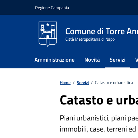
Vai ai contenuti
Vai al footer
Regione Campania
Comune di Torre An
Città Metropolitana di Napoli
Amministrazione
Novità
Servizi
V
Home
/
Servizi
/
Catasto e urbanistica
Catasto e urb
Piani urbanistici, piani paes
immobili, case, terreni ed e