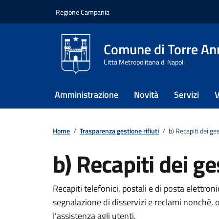
Vai ai contenuti
Vai al footer
Regione Campania
Comune di Torre An
Città Metropolitana di Napoli
Amministrazione
Novità
Servizi
V
Home
/
Trasparenza gestione rifiuti
/
b) Recapiti dei ge
b) Recapiti dei ge
Recapiti telefonici, postali e di posta elettroni
segnalazione di disservizi e reclami nonché, ove
l’assistenza agli utenti.