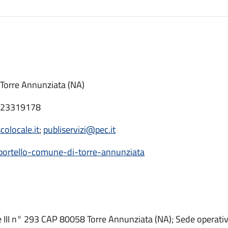
 Torre Annunziata (NA)
0823319178
olocale.it
;
publiservizi@pec.it
/sportello-comune-di-torre-annunziata
e III n° 293 CAP 80058 Torre Annunziata (NA); Sede operativ