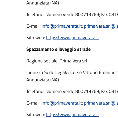
Annunziata (NA)
Telefono: Numero verde 800719769; Fax 08
E-mail:
info@primaverata.it
;
prima.vera.srl@le
Sito web:
https://www.primaverata.it
Spazzamento e lavaggio strade
Ragione sociale: Prima Vera srl
Indirizzo Sede Legale: Corso Vittorio Emanuel
Annunziata (NA)
Telefono: Numero verde 800719769; Fax 08
E-mail:
info@primaverata.it
;
prima.vera.srl@le
Sito web:
https://www.primaverata.it