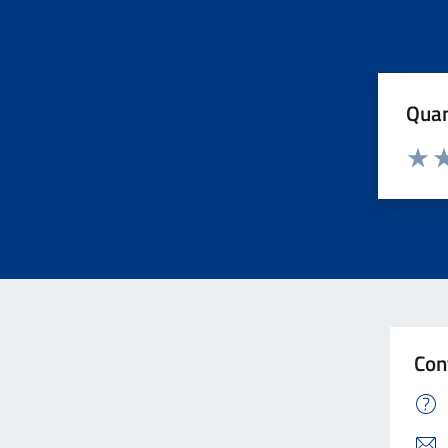
Quan
Valuta
Va
Con