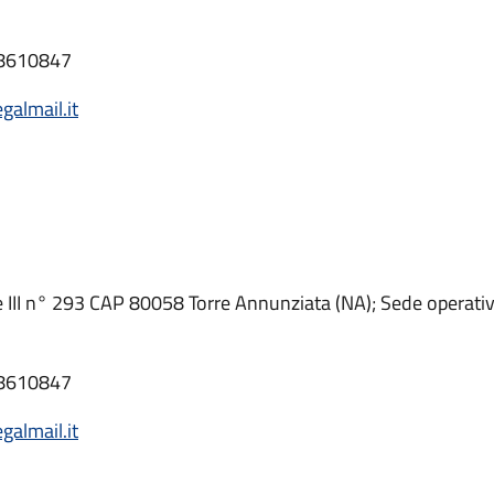
18610847
galmail.it
e III n° 293 CAP 80058 Torre Annunziata (NA); Sede operativ
18610847
galmail.it