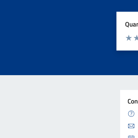
Quan
Valuta
Va
Con