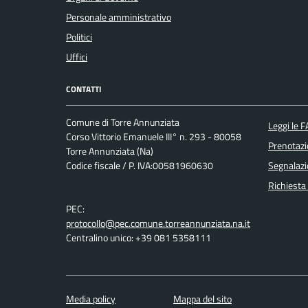
Personale amministrativo
Politici
Uffici
CONTATTI
Comune di Torre Annunziata
Leggi le 
Corso Vittorio Emanuele III° n. 293 - 80058
Prenotaz
Torre Annunziata (Na)
Codice fiscale / P. IVA:00581960630
Segnalazi
Richiesta
PEC:
protocollo@pec.comune.torreannunziata.na.it
Centralino unico: +39 081 5358111
Media policy
Mappa del sito