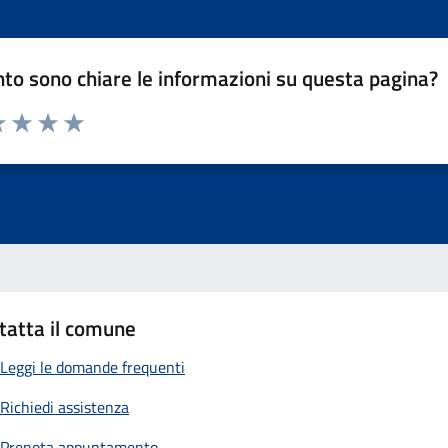
to sono chiare le informazioni su questa pagina?
 1 stelle su 5
luta 2 stelle su 5
Valuta 3 stelle su 5
Valuta 4 stelle su 5
Valuta 5 stelle su 5
tatta il comune
Leggi le domande frequenti
Richiedi assistenza
Prenota appuntamento