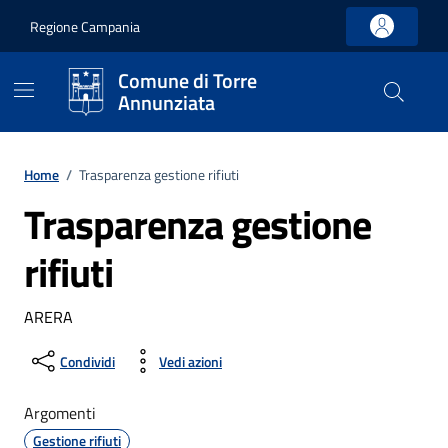
Vai ai contenuti
Vai al footer
Regione Campania
Comune di Torre
Annunziata
Home
/
Trasparenza gestione rifiuti
Trasparenza gestione
rifiuti
ARERA
Condividi
Vedi azioni
Argomenti
Gestione rifiuti