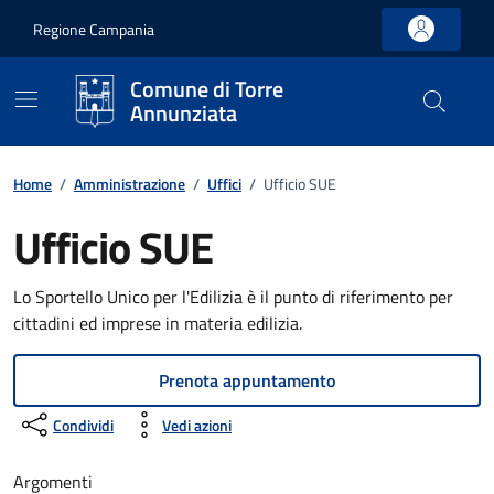
Vai ai contenuti
Vai al footer
Regione Campania
Comune di Torre
Annunziata
Home
/
Amministrazione
/
Uffici
/
Ufficio SUE
Ufficio SUE
Lo Sportello Unico per l'Edilizia è il punto di riferimento per
cittadini ed imprese in materia edilizia.
Prenota appuntamento
Condividi
Vedi azioni
Argomenti