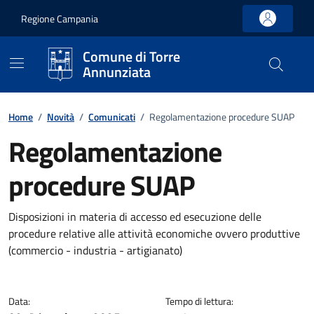
Vai ai contenuti
Vai al footer
Regione Campania
Comune di Torre
Annunziata
Home
/
Novità
/
Comunicati
/
Regolamentazione procedure SUAP
Regolamentazione
procedure SUAP
Dettagli della notizia
Disposizioni in materia di accesso ed esecuzione delle
procedure relative alle attività economiche ovvero produttive
(commercio - industria - artigianato)
Data:
Tempo di lettura: