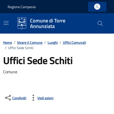
Vai ai contenuti
Vai al footer
Regione Campania
Comune di Torre
Annunziata
Home
/
Vivere il Comune
/
Luoghi
/
Uffici Comunali
/
Uffici Sede Schiti
Uffici Sede Schiti
Comune
Condividi
Vedi azioni