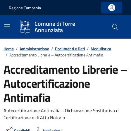
Vai ai contenuti
Vai al footer
Regione Campania
Comune di Torre
Annunziata
Home
/
Amministrazione
/
Documenti e Dati
/
Modulistica
/
Accreditamento Librerie – Autocertificazione Antimafia
Accreditamento Librerie –
Autocertificazione
Antimafia
Dettagli del documento
Autocertificazione Antimafia - Dichiarazione Sostitutiva di
Certificazione e di Atto Notorio
Condividi
Vedi azioni