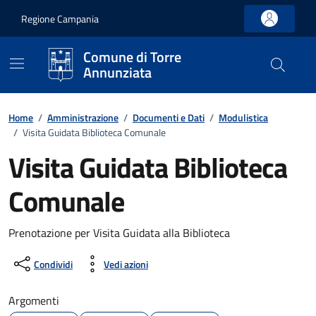
Vai ai contenuti
Vai al footer
Regione Campania
Comune di Torre
Annunziata
Home
/
Amministrazione
/
Documenti e Dati
/
Modulistica
/
Visita Guidata Biblioteca Comunale
Visita Guidata Biblioteca
Comunale
Dettagli del documento
Prenotazione per Visita Guidata alla Biblioteca
Condividi
Vedi azioni
Argomenti