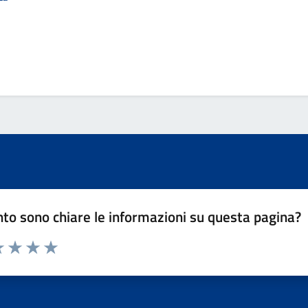
to sono chiare le informazioni su questa pagina?
 1 stelle su 5
luta 2 stelle su 5
Valuta 3 stelle su 5
Valuta 4 stelle su 5
Valuta 5 stelle su 5