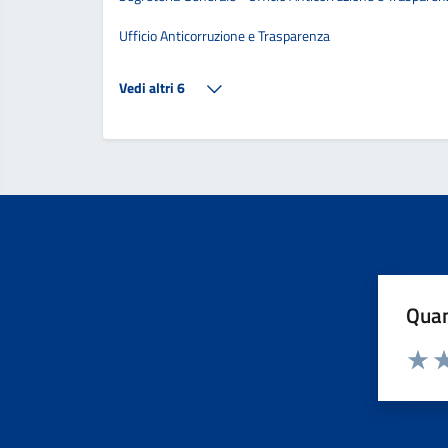
Ufficio Anticorruzione e Trasparenza
Vedi altri 6
Quan
Valuta
Va