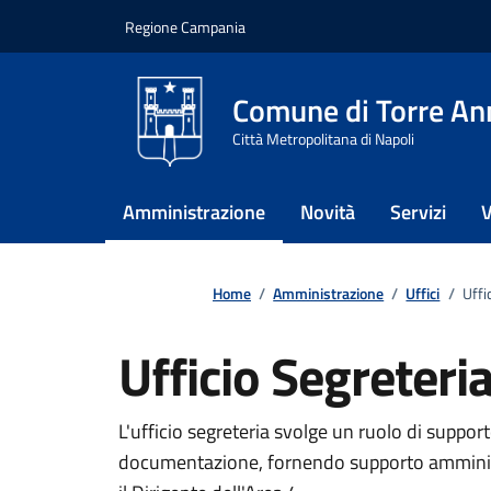
Vai ai contenuti
Vai al footer
Regione Campania
Comune di Torre An
Città Metropolitana di Napoli
Amministrazione
Novità
Servizi
V
Home
/
Amministrazione
/
Uffici
/
Uffi
Ufficio Segreteri
L'ufficio segreteria svolge un ruolo di supporto
documentazione, fornendo supporto amminist