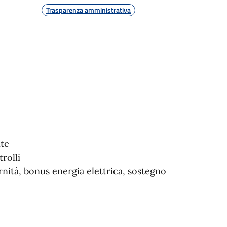
Trasparenza amministrativa
nte
rolli
rnità, bonus energia elettrica, sostegno