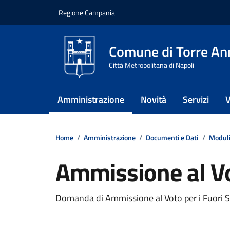
Vai ai contenuti
Vai al footer
Regione Campania
Comune di Torre An
Città Metropolitana di Napoli
Amministrazione
Novità
Servizi
V
Home
/
Amministrazione
/
Documenti e Dati
/
Moduli
Ammissione al Vo
Dettagli del documento
Domanda di Ammissione al Voto per i Fuori 