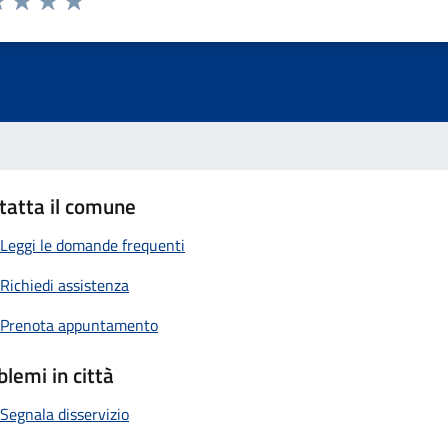
 1 stelle su 5
luta 2 stelle su 5
Valuta 3 stelle su 5
Valuta 4 stelle su 5
Valuta 5 stelle su 5
tatta il comune
Leggi le domande frequenti
Richiedi assistenza
Prenota appuntamento
blemi in città
Segnala disservizio