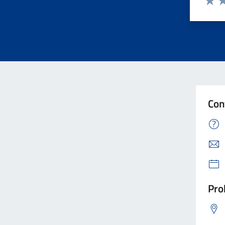
Valuta
Va
Con
Pro