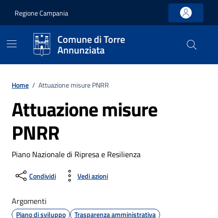
Vai ai contenuti
Vai al footer
Regione Campania
Comune di Torre
Annunziata
Home
/
Attuazione misure PNRR
Attuazione misure
PNRR
Piano Nazionale di Ripresa e Resilienza
Condividi
Vedi azioni
Argomenti
Piano di sviluppo
Trasparenza amministrativa